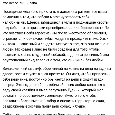
это всего лишь лапа.
Посещение местного приюта для животных развеет все ваши
сомнения в том, что собаки могут чувствовать себя
нелюбимыми. Щенки, забившиеся в углы и поджавшие хвосты
под себя, — это признаки пренебрежения или брошенности. Те,
кто чувствует себя агрессивным после жестокого обращения,
огрызаются и обнажают зубы, когда вы проходите мимо. Язык
их тела — защитный и свидетельствует о том, что они не знали
любви. Их хозяева явно не были созданы для того, чтобы
разделить жизнь с чудесной собакой, ведь их агрессивный или
опустошенный вид говорит о том, что они жили без любви.
Великолепный мастиф, обреченный на жизнь на цепи на заднем
дворе, воет и скулит в знак протеста. Он лает, чтобы привлечь к
себе внимание, постоянно брыкается на цепи и ходит взад-
вперед. Этот одинокий, нелюбимый песик любил копаться в
саду своей хозяйки и имел репутацию Гудини, который мог
сбежать по собственному желанию. Вместо того чтобы
поставить более высокий забор и оцепить территорию сада,
раздраженные хозяева привязали собаку к будке.