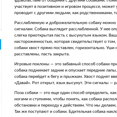
удовольствие от общения с другими собаками. Пони
участвует в позитивном и игровом процессе, может 
проводит с другими людьми, как родственниками, т
Расслабленную и доброжелательную собаку можно
сигналам. Собака выглядит расслабленной. У нее о
слегка приоткрытая пасть с высунутым языком. Ваш
настороженностью, которая свидетельствует о том,
собаки хвост прямо поставлен, горизонтально. Уши 
расставлены, пасть закрыта.
Игровые поклоны — это забавный способ собаки при
собака поднимает задние и опускает передние лапы.
собака перейдет к бегу и прыжкам. Хвост поднят вве
«Давай». Рот открыт, язык высунут. Эти сигналы — 
Поза собаки — это еще один способ определить, как
ногами и ступнями, чтобы понять, как собака рас
обстановки и переходу к действиям. Что мы делаем
Так же поступают и собаки. Бдительная собака накло