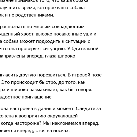
мание признаков того, что ваша собака
улучшить время, которое ваша собака
ак и не родственниками.
 распознать по многим совпадающим
пущенный хвост, высоко посаженные уши и
а собака может подходить к ситуации с
 что она проверяет ситуацию. У бдительной
направлены вперед, глаза широко
гласить другую порезвиться. В игровой позе
 Это происходит быстро, до того, как
рх и широко размахивает, как бы говоря:
радостное приглашение.
 она настроена в данный момент. Следите за
положена к восприятию окружающей
, когда настороже? Мы наклоняемся вперед.
няется вперед, стоя на носках.