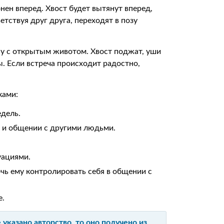
нен вперед. Хвост будет вытянут вперед,
етствуя друг друга, переходят в позу
ну с открытым животом. Хвост поджат, уши
ы. Если встреча происходит радостно,
ками:
едель.
 и общении с другими людьми.
уациями.
чь ему контролировать себя в общении с
е.
указано авторство, то оно получено из