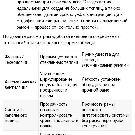
прочностью при невысоком весе. Это делает их
идеальными для создания больших теплиц, а также
обеспечивает долгий срок службы конструкции. Да и
модификации или расширение теплицы с алюминиевой
рамой — процесс относительно простой.
Но давайте рассмотрим удобства внедрения современных
технологий в такие теплицы в форме таблицы:
Преимущества для
Функция/
Преимущества для
теплиц с
Технология
стеклянных теплиц
алюминиевыми рамами
Улучшенное
циркулирование
Легкость установки
Автоматическая
воздуха благодаря
оборудования на
вентиляция
прозрачности
прочной раме
стекла
Прозрачность
Прочность рамы
Системы
позволяет
позволяет
капельного
контролировать
интегрировать системы
полива
уровень влажности
без риска перегрузки
почвы
конструкции