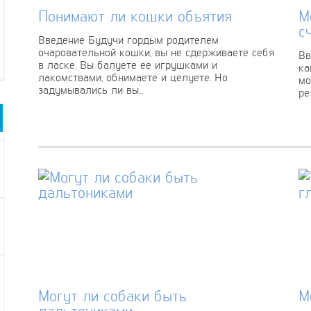
Понимают ли кошки объятия
М
с
Введение Будучи гордым родителем
очаровательной кошки, вы не сдерживаете себя
Вв
в ласке. Вы балуете ее игрушками и
ка
лакомствами, обнимаете и целуете. Но
мо
задумывались ли вы...
ре
Могут ли собаки быть
М
дальтониками