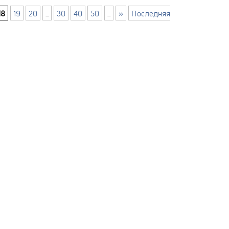
18
19
20
...
30
40
50
...
»
Последняя
Ы
Е
ЙТА
OL
ИЙ