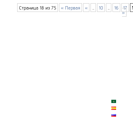
Страница 18 из 75
« Первая
«
...
10
...
16
17
»
ГЛАВНАЯ
КОНТАКТ
О ПРОЕКТ
КАРТА СА
العربية
ESPAÑ
РУССК
лки запрещено!