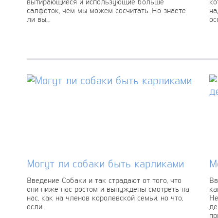
вытирающиеся и использующие больше
ко
салфеток, чем мы можем сосчитать. Но знаете
на
ли вы,...
ос
Могут ли собаки быть карликами
М
Введение Собаки и так страдают от того, что
Вв
они ниже нас ростом и вынуждены смотреть на
ка
нас, как на членов королевской семьи, но что,
Не
если...
де
пр