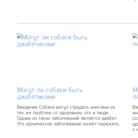
Могут ли собаки быть
М
диабетиками
л
Введение Собаки могут страдать многими из
Вв
тех же проблем со здоровьем, что и люди.
мн
Одним из таких заболеваний является диабет.
со
Это хроническое заболевание может поражать...
уд
к 