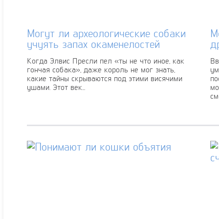
Могут ли археологические собаки
М
учуять запах окаменелостей
д
Когда Элвис Пресли пел «ты не что иное, как
Вв
гончая собака», даже король не мог знать,
ум
какие тайны скрываются под этими висячими
по
ушами. Этот век...
мо
см