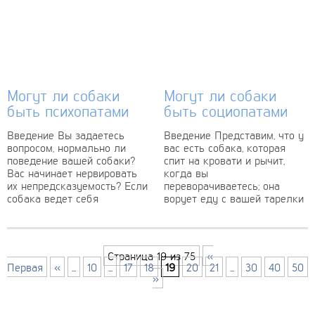
Могут ли собаки
Могут ли собаки
быть психопатами
быть социопатами
Введение Вы задаетесь
Введение Представим, что у
вопросом, нормально ли
вас есть собака, которая
поведение вашей собаки?
спит на кровати и рычит,
Вас начинает нервировать
когда вы
их непредсказуемость? Если
переворачиваетесь; она
собака ведет себя
ворует еду с вашей тарелки
необычно, это может быть
или даже кусается,...
признаком того, что...
Страница 19 из 75
«
Первая
«
...
10
...
17
18
19
20
21
...
30
40
50
»