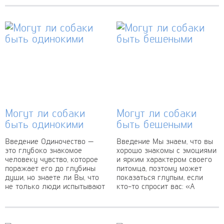
кратковременный,
умеренный приступ...
Могут ли собаки
Могут ли собаки
быть одинокими
быть бешеными
Введение Одиночество —
Введение Мы знаем, что вы
это глубоко знакомое
хорошо знакомы с эмоциями
человеку чувство, которое
и ярким характером своего
поражает его до глубины
питомца, поэтому может
души, но знаете ли Вы, что
показаться глупым, если
не только люди испытывают
кто-то спросит вас: «А
эти эмоции?...
может ли...