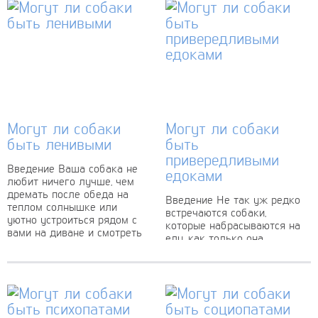
Могут ли собаки
Могут ли собаки
быть ленивыми
быть
привередливыми
Введение Ваша собака не
едоками
любит ничего лучше, чем
дремать после обеда на
Введение Не так уж редко
теплом солнышке или
встречаются собаки,
уютно устроиться рядом с
которые набрасываются на
вами на диване и смотреть
еду, как только она
телевизор?...
оказывается перед ними.
Это становится своего рода
игрой — как быстро...