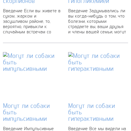
скорпионов
гипогликемией
Введение Если вы живете в
Введение Задумывались ли
сухом, жарком и
вы когда-нибудь о том, что
засушливом районе, то,
болезни, которыми
вероятно, привыкли к
страдаете вы, ваши друзья
случайным встречам со
и члены вашей семьи, могут
скорпионами. Эти
коснуться и вашей собаки?
крошечные, но опасные
Мы уверены,...
существа — арахниды...
Могут ли собаки
Могут ли собаки
быть
быть
импульсивными
гиперактивными
Введение Импульсивные
Введение Все мы видели на