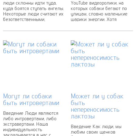
люди склонны идти туда,
YouTube видеоролики, на
куда боятся ступать ангелы.
которых собаки бегают по
Некоторые люди считают их
улицам, словно маленькие
безответственными,
шарики энергии. Хотя
поскольку они действуют по
некоторые собаки, очевидно,
наитию, не обдумав все до
обладают большей
конца....
энергией, чем...
Могут ли собаки
Может ли у собак
быть интровертами
быть
непереносимость
Введение Люди являются
лактозы
либо интровертами, либо
экстравертами. Наша
Введение Как люди, мы
индивидуальность
любим своих щенков
закладывается в нас с