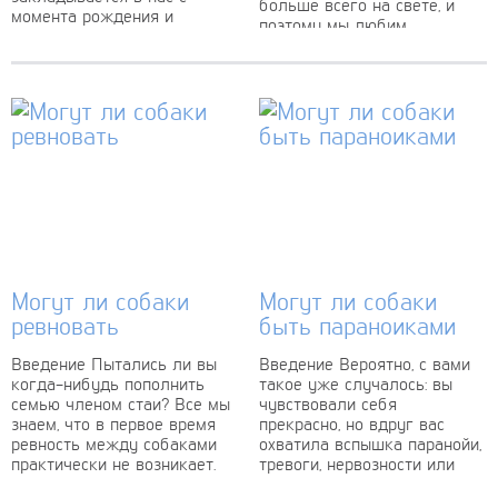
больше всего на свете, и
момента рождения и
поэтому мы любим
сохраняется до конца
делиться с ними.
жизни. Задумывались ли вы
Лакомства? Безусловно.
когда-нибудь о...
Игрушками? Конечно.
Человеческой едой?
Несомненно....
Могут ли собаки
Могут ли собаки
ревновать
быть параноиками
Введение Пытались ли вы
Введение Вероятно, с вами
когда-нибудь пополнить
такое уже случалось: вы
семью членом стаи? Все мы
чувствовали себя
знаем, что в первое время
прекрасно, но вдруг вас
ревность между собаками
охватила вспышка паранойи,
практически не возникает.
тревоги, нервозности или
Пока собаки привыкают...
страха. Это