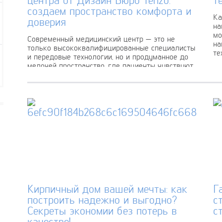
создаем пространство комфорта и
Ка
доверия
на
мо
Современный медицинский центр — это не
на
только высококвалифицированные специалисты
те
и передовые технологии, но и продуманное до
мелочей пространство, где пациенты чувствуют
себя комфортно и безопасно....
Кирпичный дом вашей мечты: как
Г
построить надежно и выгодно?
с
Секреты экономии без потерь в
с
качестве!