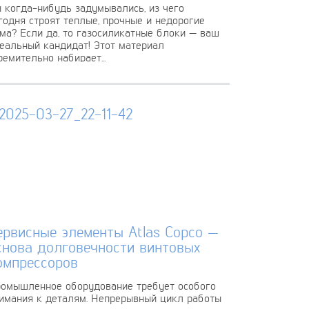
 когда-нибудь задумывались, из чего
годня строят теплые, прочные и недорогие
ма? Если да, то газосиликатные блоки — ваш
еальный кандидат! Этот материал
ремительно набирает...
ервисные элементы Atlas Copco —
снова долговечности винтовых
омпрессоров
омышленное оборудование требует особого
имания к деталям. Непрерывный цикл работы