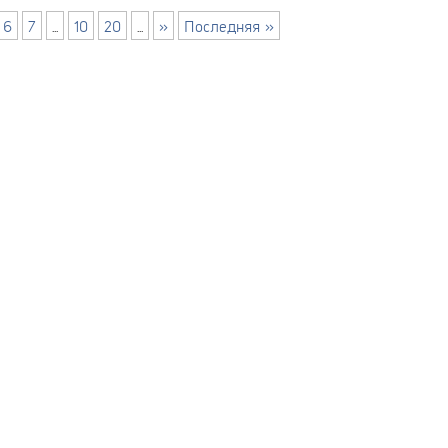
6
7
...
10
20
...
»
Последняя »
Ы
Е
ЙТА
ИЙ