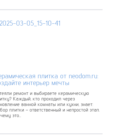
орачиваются браком всей партии и срывом...
ерамическая плитка от neodom.ru:
оздайте интерьер мечты
теяли ремонт и выбираете керамическую
итку? Каждый, кто проходил через
новление ванной комнаты или кухни, знает:
бор плитки – ответственный и непростой этап.
чему это...