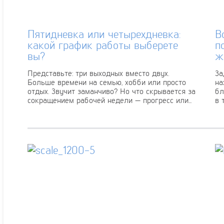
Пятидневка или четырехдневка:
В
какой график работы выберете
п
вы?
ж
Представьте: три выходных вместо двух.
За
Больше времени на семью, хобби или просто
на
отдых. Звучит заманчиво? Но что скрывается за
бл
сокращением рабочей недели — прогресс или...
в 