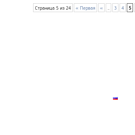
Страница 5 из 24
« Первая
«
...
3
4
5
ГЛАВНАЯ
КОНТАКТ
О ПРОЕКТ
КАРТА СА
РУССК
лки запрещено!