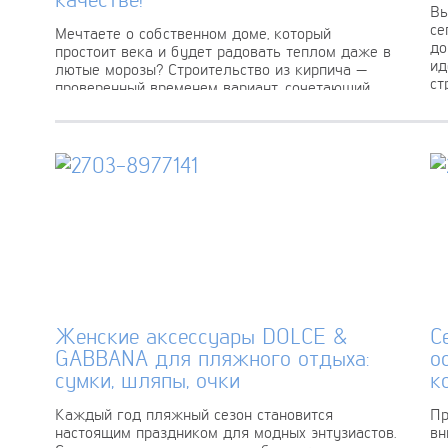
Вы
се
Мечтаете о собственном доме, который
до
простоит века и будет радовать теплом даже в
ид
лютые морозы? Строительство из кирпича —
ст
проверенный временем вариант, сочетающий
долговечность, эстетику...
Женские аксессуары DOLCE &
С
GABBANA для пляжного отдыха:
о
сумки, шляпы, очки
к
Каждый год пляжный сезон становится
Пр
настоящим праздником для модных энтузиастов.
вн