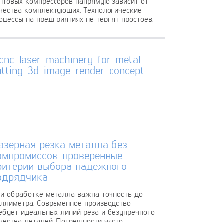
нтовых компрессоров напрямую зависит от
чества комплектующих. Технологические
оцессы на предприятиях не терпят простоев,
азерная резка металла без
омпромиссов: проверенные
ритерии выбора надежного
одрядчика
и обработке металла важна точность до
ллиметра. Современное производство
ебует идеальных линий реза и безупречного
чества деталей. Погрешности часто