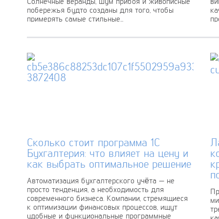
Солнечные веранды, шум прибоя и живописные
ви
побережья будто созданы для того, чтобы
ка
примерять самые стильные...
пр
а...
Сколько стоит программа 1С
Л
Бухгалтерия: что влияет на цену и
к
как выбрать оптимальное решение
к
п
Автоматизация бухгалтерского учёта — не
просто тенденция, а необходимость для
Пр
современного бизнеса. Компании, стремящиеся
ми
к оптимизации финансовых процессов, ищут
тр
удобные и функциональные программные
ка