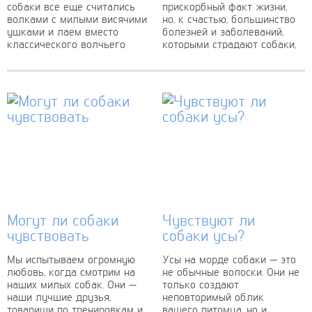
собаки все еще считались
прискорбный факт жизни,
волками с милыми висячими
но, к счастью, большинство
ушками и лаем вместо
болезней и заболеваний,
классического волчьего
которыми страдают собаки,
оскала. Щенок лабрадора с
излечимы. Кроме того,
мягкими глазами, которого...
собаки обычно «говорят»
окружающим, что им...
Могут ли собаки
Чувствуют ли
чувствовать
собаки усы?
Мы испытываем огромную
Усы на морде собаки — это
любовь, когда смотрим на
не обычные волоски. Они не
наших милых собак. Они —
только создают
наши лучшие друзья,
неповторимый облик
товарищи по тренировкам и
вашего питомца, но и