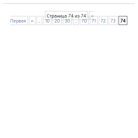
исследований, результаты
чувствовать невероятные
которых были весьма
вещи, связанные...
впечатляющими. Наши
Страница 74 из 74
«
«гаврики» эмоциональны,
Первая
«
...
10
20
30
...
70
71
72
73
74
умны...
интерьер и обустройство
своими руками
© Copyright 2012-2022 All Rights Reserved.
Копирование материалов без активной
гиперссылки запрещено!