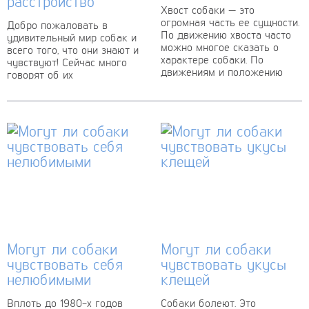
расстройство
Хвост собаки — это
огромная часть ее сущности.
Добро пожаловать в
По движению хвоста часто
удивительный мир собак и
можно многое сказать о
всего того, что они знают и
характере собаки. По
чувствуют! Сейчас много
движениям и положению
говорят об их
хвоста можно даже...
исключительных
способностях и о том, что...
Могут ли собаки
Могут ли собаки
чувствовать себя
чувствовать укусы
нелюбимыми
клещей
Вплоть до 1980-х годов
Собаки болеют. Это