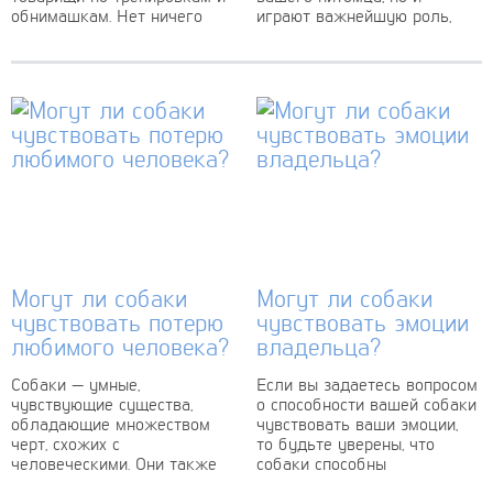
обнимашкам. Нет ничего
играют важнейшую роль,
лучше, чем безусловная...
помогая собаке понимать...
Могут ли собаки
Могут ли собаки
чувствовать потерю
чувствовать эмоции
любимого человека?
владельца?
Собаки — умные,
Если вы задаетесь вопросом
чувствующие существа,
о способности вашей собаки
обладающие множеством
чувствовать ваши эмоции,
черт, схожих с
то будьте уверены, что
человеческими. Они также
собаки способны
были объектом
испытывать любые эмоции и